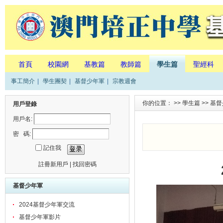
首頁
校園網
基教篇
教師篇
學生篇
聖經科
事工簡介
|
學生團契
|
基督少年軍
|
宗教週會
你的位置： >>
學生篇
>>
基督
用戶登錄
用戶名:
密 碼:
記住我
註冊新用戶
|
找回密碼
基督少年軍
2024基督少年軍交流
基督少年軍影片