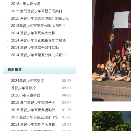
2016小軍人夏令營
2015 澳門基督少年軍親子同樂日
2015 基督少年軍青鳥獎勵計劃遠足活
動日
2015基督少年軍第五分隊（培正中
學）八周年紀念檢閱禮、頒章暨立願禮
2014 基督少年軍周年大會操
2014 基督少年軍正能量嘉年華服務
2014 基督少年軍聯合競技活動
2014 基督少年軍第五分隊（培正中
學）七周年紀念大會操、立願禮暨感恩
最新報道
崇拜
2024基督少年軍交流
08-28
基督少年軍影片
09-01
2016小軍人夏令營
08-29
2015 澳門基督少年軍親子同
04-07
2015 基督少年軍青鳥獎勵計
01-26
2015基督少年軍第五分隊（培
01-20
正
2014 基督少年軍周年大會操
10-24