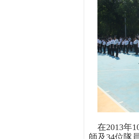
在
2013
年
1
師及
34
位隊