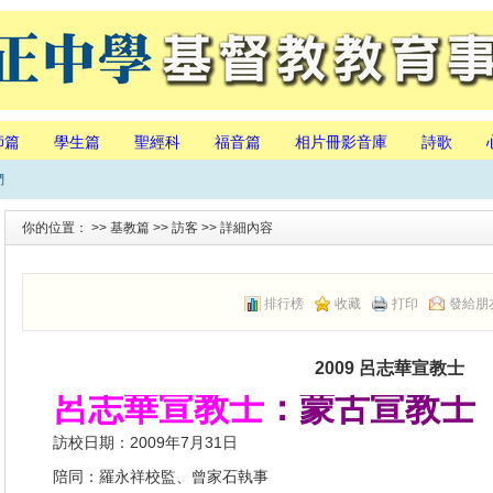
師篇
學生篇
聖經科
福音篇
相片冊影音庫
詩歌
們
你的位置： >>
基教篇
>>
訪客
>> 詳細內容
排行榜
收藏
打印
發給朋
2009 呂志華宣教士
呂
志華宣教士
：蒙古宣教士
訪校日期：2009年7月31日
陪同：羅永祥校監、曾家石執事