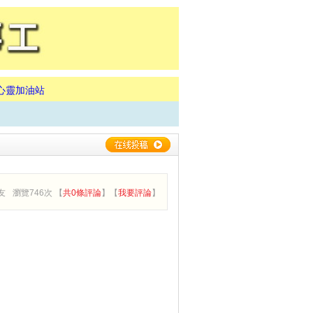
心靈加油站
友
瀏覽746次 【
共0條評論
】【
我要評論
】