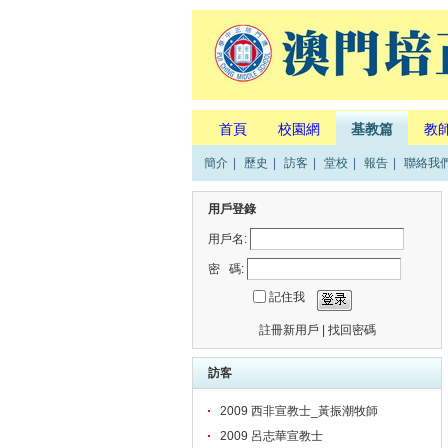
首頁
校園網
基教篇
教
簡介
|
歷史
|
訪客
|
堂校
|
報告
|
聯絡我
用戶登錄
用戶名:
密 碼:
記住我
註冊新用戶
|
找回密碼
訪客
2009 西非宣教士_黃振潮牧師
2009 呂志華宣教士