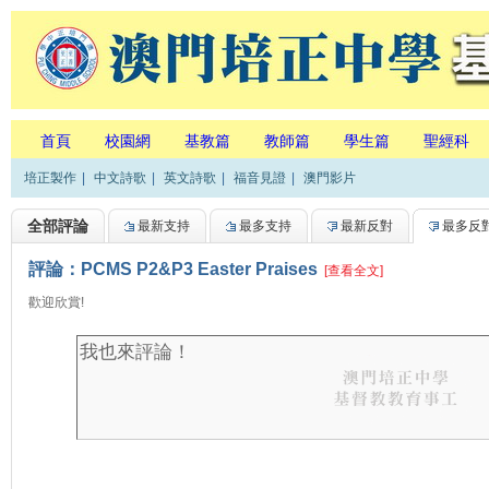
首頁
校園網
基教篇
教師篇
學生篇
聖經科
培正製作
|
中文詩歌
|
英文詩歌
|
福音見證
|
澳門影片
全部評論
最新支持
最多支持
最新反對
最多反
評論：PCMS P2&P3 Easter Praises
[查看全文]
歡迎欣賞!