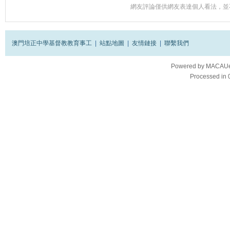
網友評論僅供網友表達個人看法，並
澳門培正中學基督教教育事工
|
站點地圖
|
友情鏈接
|
聯繫我們
Powered by
MACAUes
Processed in 