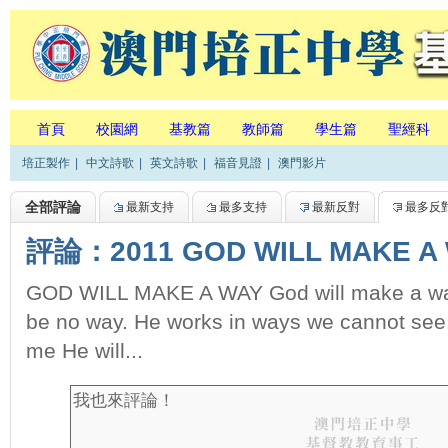
首頁
校園網
基教篇
教師篇
學生篇
聖經科
培正製作
|
中文詩歌
|
英文詩歌
|
福音見證
|
澳門影片
全部評論
最新支持
最多支持
最新反對
最多反
評論：2011 GOD WILL MAKE A
GOD WILL MAKE A WAY God will make a wa
be no way. He works in ways we cannot see.
me He will...