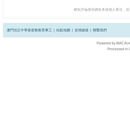
網友評論僅供網友表達個人看法，並
澳門培正中學基督教教育事工
|
站點地圖
|
友情鏈接
|
聯繫我們
Powered by
MACAUes
Processed in 