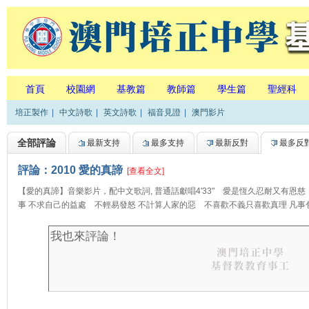
首頁
校園網
基教篇
教師篇
學生篇
聖經科
培正製作
|
中文詩歌
|
英文詩歌
|
福音見證
|
澳門影片
全部評論
最新支持
最多支持
最新反對
最多反
評論：2010 愛的真諦
[查看全文]
【愛的真諦】音樂影片，配中文歌詞, 普通話獻唱4'33" 愛是恆久忍耐又有恩
事 不求自己的益處 不輕易發怒 不計算人家的惡 不喜歡不義只喜歡真理 凡事包.