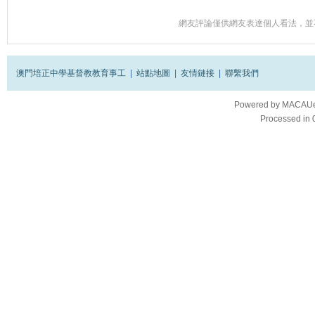
網友評論僅供網友表達個人看法，並
澳門培正中學基督教教育事工
|
站點地圖
|
友情鏈接
|
聯繫我們
Powered by
MACAUes
Processed in 