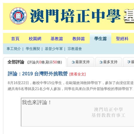
首頁
校園網
基教篇
教師篇
學生篇
聖經科
事工簡介
|
學生團契
|
基督少年軍
|
宗教週會
全部評論
最新支持
最多支持
(評論共
0
條,顯示
50
條)
評論：2019 台灣野外挑戰營
[查看全文]
8月16至22日，敝校中學15位學生，在歐陽效鴻牧師帶領下，參加了由浸信宣
總共有6名導師及21名少年人參加，同學在烏來白浪戶外冒險學校的導師帶領下，