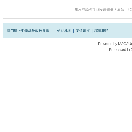
網友評論僅供網友表達個人看法，並
澳門培正中學基督教教育事工
|
站點地圖
|
友情鏈接
|
聯繫我們
Powered by
MACAUes
Processed in 