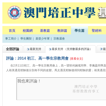
首頁
校園網
基教篇
教師篇
學生篇
聖經科
事工簡介
|
學生團契
|
基督少年軍
|
宗教週會
全部評論
最新支持
最多支持
（支持數最多的評論）
最
評論：2014 初三、高一學生宗教周會
[查看全文]
在2月11日初三、高一學生宗教周會上，高一望班何婉瑤同學、李佩盈同學及
人裕美遇見耶穌後分別有不同的改變。馬太遇見耶穌後得到耶穌的愛；裕美遇見耶穌