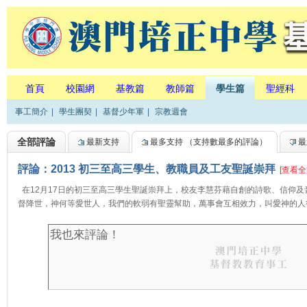
首頁
校園網
基教篇
教師篇
學生篇
聖經科
事工簡介
|
學生團契
|
基督少年軍
|
宗教週會
全部評論
最新支持
最多支持
（支持數最多的評論）
最
評論：2013 初三至高三學生、教職員及工友聖誕崇拜
[查看全
在12月17日的初三至高三學生聖誕崇拜上，校友李慧芬藉自創的詩歌、信仰
督降世，神何等愛世人，我們的軟弱有聖靈幫助，萬事會互相效力，叫愛神的人得