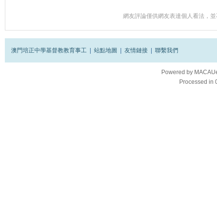
網友評論僅供網友表達個人看法，並
澳門培正中學基督教教育事工
|
站點地圖
|
友情鏈接
|
聯繫我們
Powered by
MACAUes
Processed in 