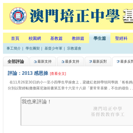
首頁
校園網
基教篇
教師篇
學生篇
聖經科
事工簡介
|
學生團契
|
基督少年軍
|
宗教週會
全部評論
最新支持
最多支持
最新反對
最多反
評論：2013 感恩操
[查看全文]
在11月26至30日的小一至小四學生早操會上，梁建紅老師帶領同學跳「爸爸
分別以聖經帖撒撒羅尼迦前書第五章十六至十八節「要常常喜樂，不住的禱告，凡