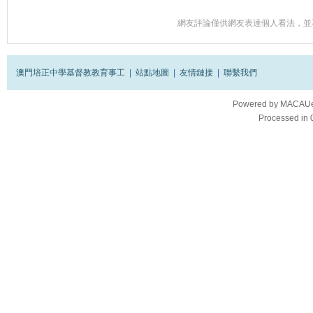
網友評論僅供網友表達個人看法，並
澳門培正中學基督教教育事工
|
站點地圖
|
友情鏈接
|
聯繫我們
Powered by
MACAUes
Processed in 