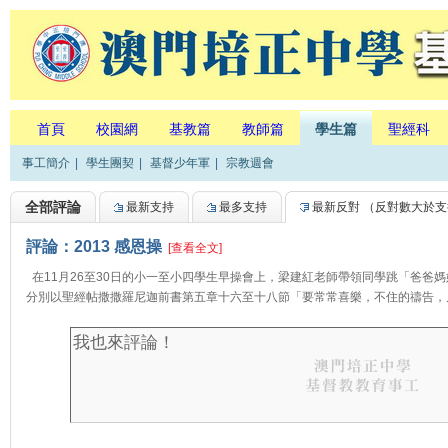
首頁
校園網
基教篇
教師篇
學生篇
聖經科
事工簡介
|
學生團契
|
基督少年軍
|
宗教週會
全部評論
最新支持
最多支持
最新反對
（反對數大於支
評論：2013 感恩操
[查看全文]
在11月26至30日的小一至小四學生早操會上，梁建紅老師帶領同學跳「爸爸
分別以聖經帖撒撒羅尼迦前書第五章十六至十八節「要常常喜樂，不住的禱告，凡