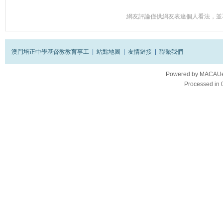
網友評論僅供網友表達個人看法，並
澳門培正中學基督教教育事工
|
站點地圖
|
友情鏈接
|
聯繫我們
Powered by
MACAUes
Processed in 