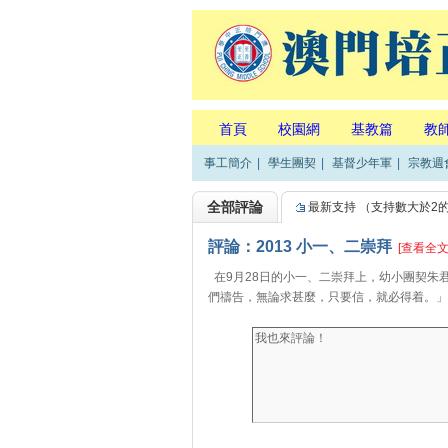
首頁
校園網
基教篇
教
事工簡介
|
學生團契
|
基督少年軍
|
宗教週
全部評論
最新支持
（支持數大於2
評論：2013 小一、二崇拜
[查看全文
在9月28日的小一、二崇拜上，幼小團契朱
們禱告，無論求甚麼，只要信，就必得着。」 