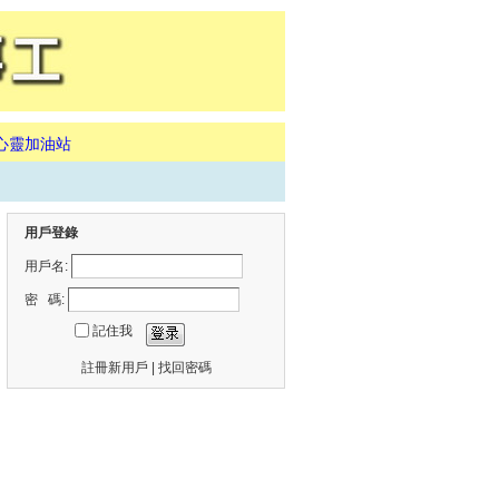
心靈加油站
用戶登錄
用戶名:
密 碼:
記住我
註冊新用戶
|
找回密碼