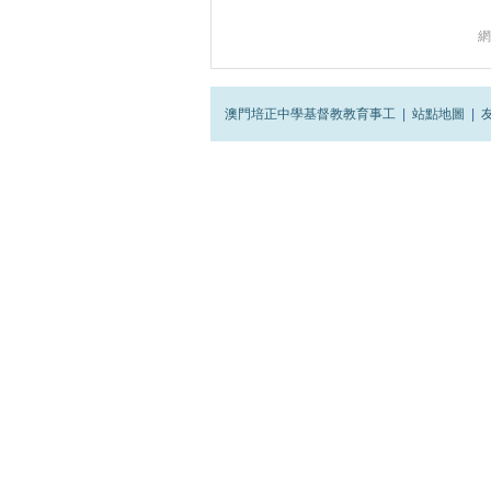
網
澳門培正中學基督教教育事工
|
站點地圖
|