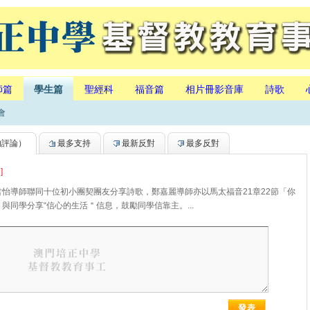
師篇
學生篇
聖經科
福音篇
相片冊影音庫
詩歌
會
的評論）
最多支持
最新反對
最多反對
]
君怡導師聯同十位初小團契團友分享詩歌，鄭嘉麗導師亦以馬太福音21章22節「你
與同學分享“信心的生活＂信息，鼓勵同學信靠主。...