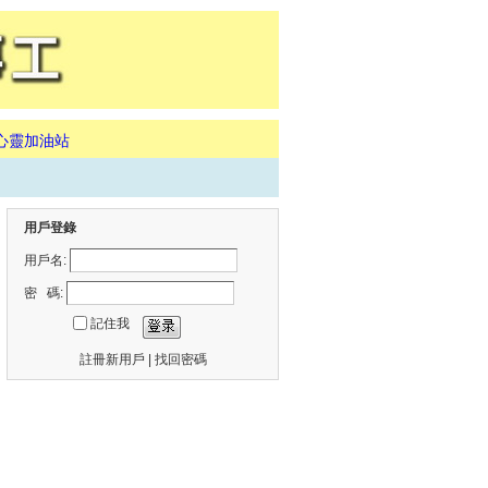
心靈加油站
用戶登錄
用戶名:
密 碼:
記住我
註冊新用戶
|
找回密碼