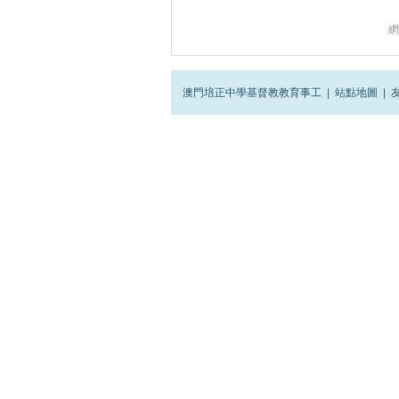
網
澳門培正中學基督教教育事工
|
站點地圖
|