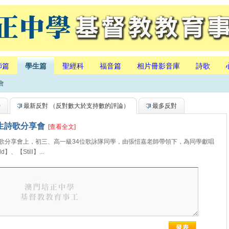
師篇
學生篇
聖經科
福音篇
相片冊影音庫
詩歌
會
持
最新反對
（反對數大於支持數的評論）
最多反對
學生詩歌分享會
[查看全文]
分享會上，初三、高一級34位歌詠隊同學，由張愷嘉老師帶領下，為同學獻唱
、【Still】...