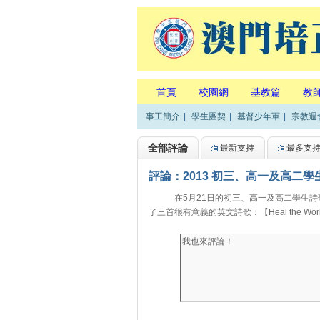
首頁
校園網
基教篇
教
事工簡介
|
學生團契
|
基督少年軍
|
宗教週
全部評論
最新支持
最多支
評論：2013 初三、高一及高二
在5月21日的初三、高一及高二學生詩歌
了三首很有意義的英文詩歌：【Heal the World】