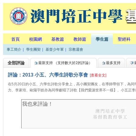
首頁
校園網
基教篇
教師篇
學生篇
聖經科
事工簡介
|
學生團契
|
基督少年軍
|
宗教週會
全部評論
最新支持
（支持數大於2的評論）
最多支持
評論：2013 小五、六學生詩歌分享會
[查看全文]
在5月20日的小五、六學生詩歌分享會上，高小團契團友，在導師帶領下，為
力、李家培、歐陽宇皓亦為同學獻唱了詩歌【我們愛讓世界不一樣】、小五正李竣