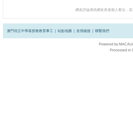
網友評論僅供網友表達個人看法，並
澳門培正中學基督教教育事工
|
站點地圖
|
友情鏈接
|
聯繫我們
Powered by
MACAUes
Processed in 