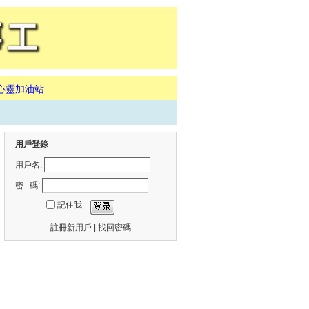
心靈加油站
用戶登錄
用戶名:
密 碼:
記住我
註冊新用戶
|
找回密碼