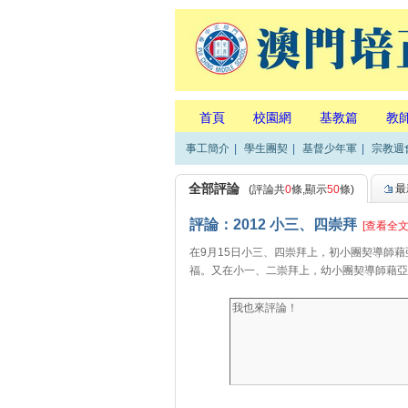
首頁
校園網
基教篇
教
事工簡介
|
學生團契
|
基督少年軍
|
宗教週
全部評論
最
(評論共
0
條,顯示
50
條)
評論：2012 小三、四崇拜
[查看全文
在9月15日小三、四崇拜上，初小團契導師
福。又在小一、二崇拜上，幼小團契導師藉亞