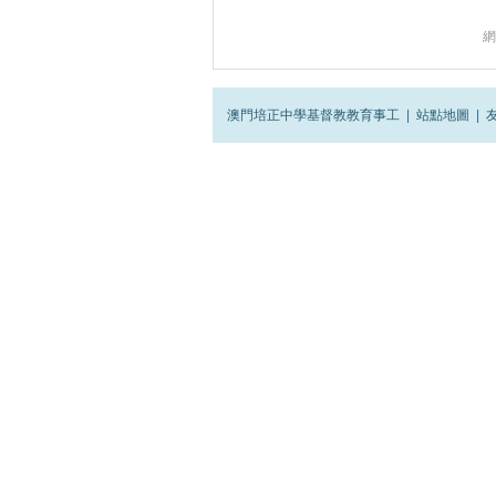
網
澳門培正中學基督教教育事工
|
站點地圖
|