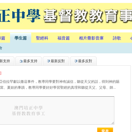
師篇
學生篇
聖經科
福音篇
相片冊影音庫
詩歌
會
新支持
最多支持
最新反對
最多反對
]
藉亞伯拉罕獻以撒這事件，教導同學要對神有誠信，聽從天父的話，得到神的賜
當、夏娃的事蹟，教導同學要好好學習聖經的真理和聽從天父、父母、師...