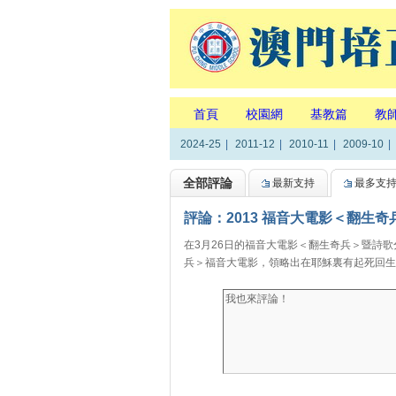
首頁
校園網
基教篇
教
2024-25
|
2011-12
|
2010-11
|
2009-10
|
全部評論
最新支持
最多支
評論：2013 福音大電影＜翻生
在3月26日的福音大電影＜翻生奇兵＞暨詩
兵＞福音大電影，領略出在耶穌裏有起死回生的