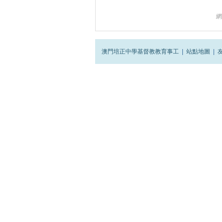
網
澳門培正中學基督教教育事工
|
站點地圖
|