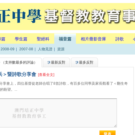
師篇
學生篇
聖經科
福音篇
相片冊影音庫
詩歌
2008-09
|
2007-08
|
人物見證
|
資源
持
（支持數最多的評論）
最新反對
最多反對
奇兵＞暨詩歌分享會
[查看全文]
歌分享會上，四位基督徒老師合唱了8首詩歌，有百多位同學及家長觀看了＜翻生奇
盼望。...