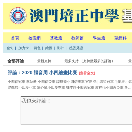
首頁
校園網
基教篇
教師篇
學生篇
聖經科
金句
|
加力卡
|
填色
|
繪圖
|
影片
|
感恩見證
全部評論
最新支持
最多支持
（支持數最多的評論）
最
評論：2020 福音周 小四繪畫比賽
[查看全文]
小四信冠軍 李竑毅 小四信亞軍 譚琪蓁小四信季軍 官愷澄小四望冠軍 毛凱萱小
梁觀然小四愛亞軍 陳心悦小四愛季軍 鄧雯靜小四善冠軍 盧梓怡小四善亞軍 殷...