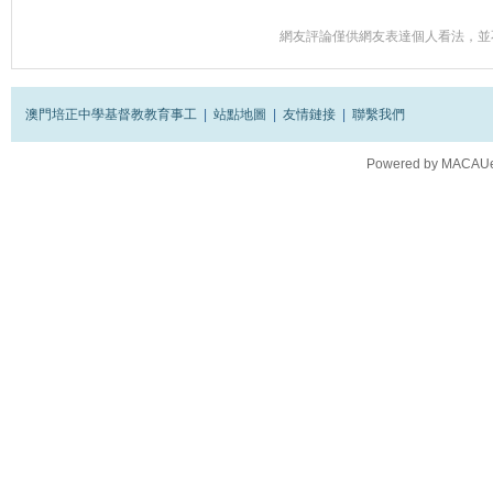
網友評論僅供網友表達個人看法，並
澳門培正中學基督教教育事工
|
站點地圖
|
友情鏈接
|
聯繫我們
Powered by
MACAUes
Processed in 