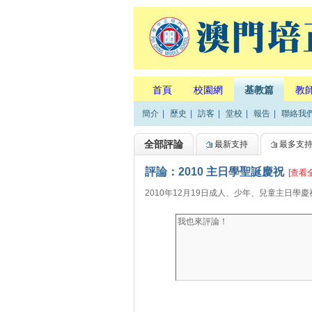
首頁
校園網
基教篇
教
簡介
|
歷史
|
訪客
|
堂校
|
報告
|
聯絡我
全部評論
最新支持
最多支
評論：2010 主日學聖誕慶祝
[查看
2010年12月19日成人、少年、兒童主日學