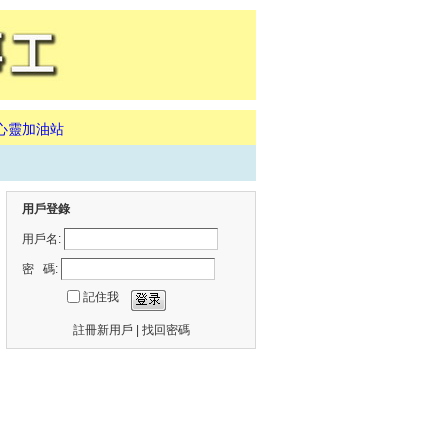
心靈加油站
用戶登錄
用戶名:
密 碼:
記住我
註冊新用戶
|
找回密碼