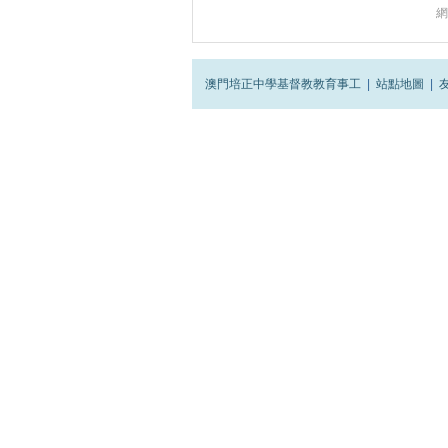
網
澳門培正中學基督教教育事工
|
站點地圖
|