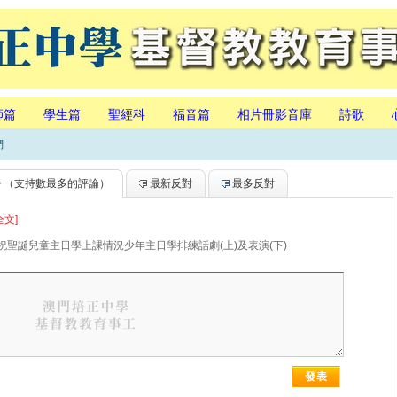
師篇
學生篇
聖經科
福音篇
相片冊影音庫
詩歌
們
持
（支持數最多的評論）
最新反對
最多反對
全文]
慶祝聖誕兒童主日學上課情況少年主日學排練話劇(上)及表演(下)