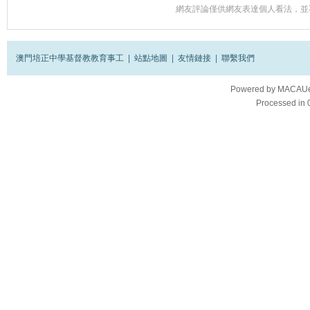
網友評論僅供網友表達個人看法，並
澳門培正中學基督教教育事工
|
站點地圖
|
友情鏈接
|
聯繫我們
Powered by
MACAUes
Processed in 