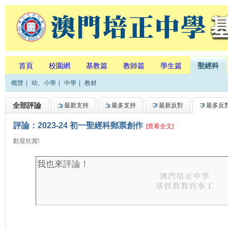
首頁
校園網
基教篇
教師篇
學生篇
聖經科
概覽
|
幼、小學
|
中學
|
教材
全部評論
最新支持
最多支持
最新反對
最多反
評論：2023-24 初一聖經科郵票創作
[查看全文]
歡迎欣賞!