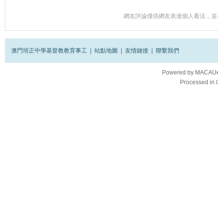
網友評論僅供網友表達個人看法，並
澳門培正中學基督教教育事工
|
站點地圖
|
友情鏈接
|
聯繫我們
Powered by
MACAUes
Processed in 