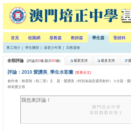
首頁
校園網
基教篇
教師篇
學生篇
聖經科
事工簡介
|
學生團契
|
基督少年軍
|
宗教週會
全部評論
最新支持
最多支持
(評論共
0
條,顯示
50
條)
評論：2010 愛讚美_學生水彩畫
[查看全文]
創作者：林君朗（初二望）主 題：愛讚美（特別為福音週而創作）３分題：愛
師長愛父母