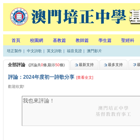
首頁
校園網
基教篇
教師篇
學生篇
聖經科
培正製作
|
中文詩歌
|
英文詩歌
|
福音見證
|
澳門影片
全部評論
最新支持
最多支持
(評論共
0
條,顯示
50
條)
評論：2024年度初一詩歌分享
[查看全文]
歡迎欣賞!