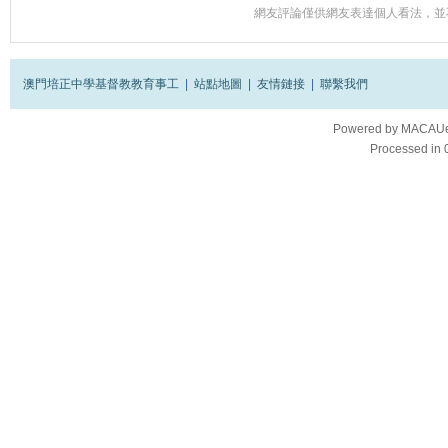
網友評論僅供網友表達個人看法，並
澳門培正中學基督教教育事工
|
站點地圖
|
友情鏈接
|
聯繫我們
Powered by
MACAUes
Processed in 