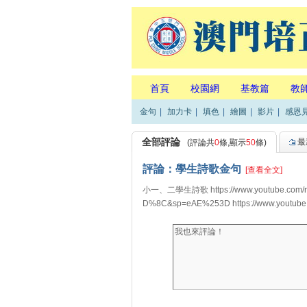
首頁
校園網
基教篇
教
金句
|
加力卡
|
填色
|
繪圖
|
影片
|
感恩
全部評論
最
(評論共
0
條,顯示
50
條)
評論：學生詩歌金句
[查看全文]
小一、二學生詩歌 https://www.youtube.com
D%8C&sp=eAE%253D https://www.youtube