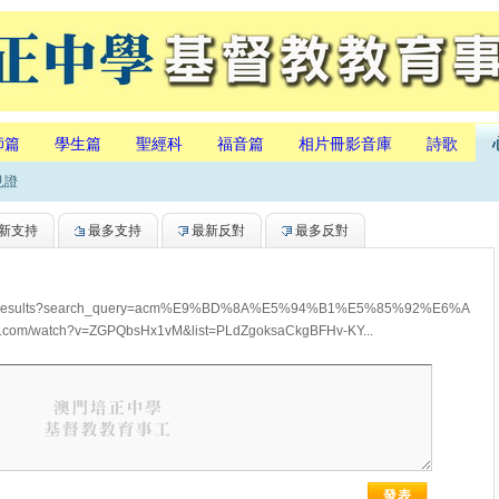
師篇
學生篇
聖經科
福音篇
相片冊影音庫
詩歌
見證
新支持
最多支持
最新反對
最多反對
/results?search_query=acm%E9%BD%8A%E5%94%B1%E5%85%92%E6%A
.com/watch?v=ZGPQbsHx1vM&list=PLdZgoksaCkgBFHv-KY...