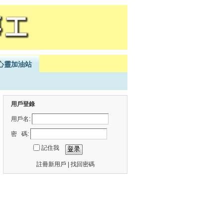
心靈加油站
用戶登錄
用戶名:
密 碼:
記住我
註冊新用戶
|
找回密碼