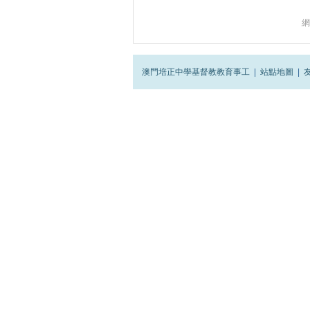
網
澳門培正中學基督教教育事工
|
站點地圖
|