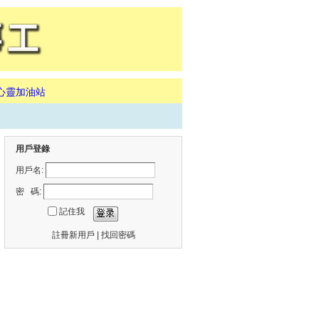
心靈加油站
用戶登錄
用戶名:
密 碼:
記住我
註冊新用戶
|
找回密碼