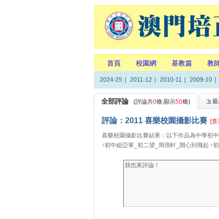
首頁
校園網
基教篇
教
2024-25
|
2011-12
|
2010-11
|
2009-10
|
全部評論
最
(評論共
0
條,顯示
50
條)
評論：2011 喜樂校園攝影比賽
[查
喜樂校園攝影比賽結果：以下作品為中學初中
↑初中組亞軍_初二望_周璟軒_開心到飛起 ↑初