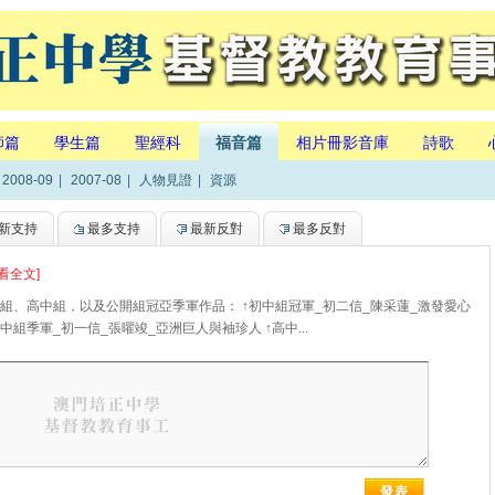
師篇
學生篇
聖經科
福音篇
相片冊影音庫
詩歌
2008-09
|
2007-08
|
人物見證
|
資源
新支持
最多支持
最新反對
最多反對
看全文]
組、高中組，以及公開組冠亞季軍作品： ↑初中組冠軍_初二信_陳采蓮_激發愛心
中組季軍_初一信_張曜竣_亞洲巨人與袖珍人 ↑高中...