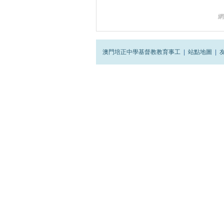
網
澳門培正中學基督教教育事工
|
站點地圖
|