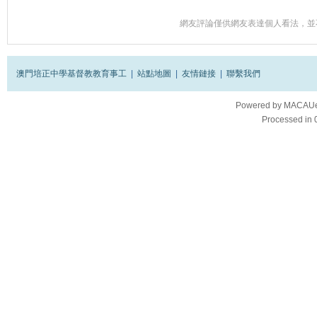
網友評論僅供網友表達個人看法，並
澳門培正中學基督教教育事工
|
站點地圖
|
友情鏈接
|
聯繫我們
Powered by
MACAUes
Processed in 