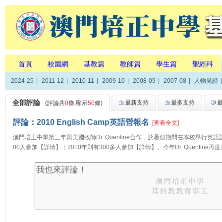
首頁
校園網
基教篇
教師篇
學生篇
聖經科
2024-25
|
2011-12
|
2010-11
|
2009-10
|
2008-09
|
2007-08
|
人物見證
|
全部評論
最新支持
最多支持
(評論共
0
條,顯示
50
條)
評論：2010 English Camp英語營報名
[查看全文]
澳門培正中學第三年與美國牧師Dr. Quentine合作，於暑假期間在本校舉行英
00人參加【詳情】；2010年則有300多人參加【詳情】。今年Dr. Quentine再