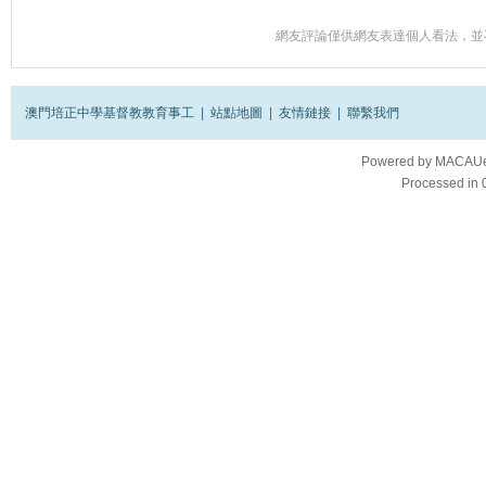
網友評論僅供網友表達個人看法，並
澳門培正中學基督教教育事工
|
站點地圖
|
友情鏈接
|
聯繫我們
Powered by
MACAUes
Processed in 