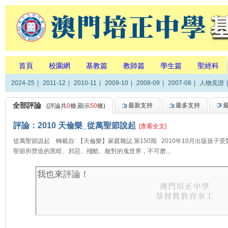
首頁
校園網
基教篇
教師篇
學生篇
聖經科
2024-25
|
2011-12
|
2010-11
|
2009-10
|
2008-09
|
2007-08
|
人物見證
|
全部評論
最新支持
最多支持
(評論共
0
條,顯示
50
條)
評論：2010 天倫樂_從萬聖節說起
[查看全文]
從萬聖節說起 轉載自: 【天倫樂】家庭雜誌 第150期 2010年10月出版孩子受驚
聖節所營造的黑暗、邪惡、殘酷、敵對的鬼世界，不可磨...