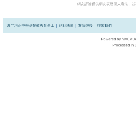
網友評論僅供網友表達個人看法，並
澳門培正中學基督教教育事工
|
站點地圖
|
友情鏈接
|
聯繫我們
Powered by
MACAUes
Processed in 