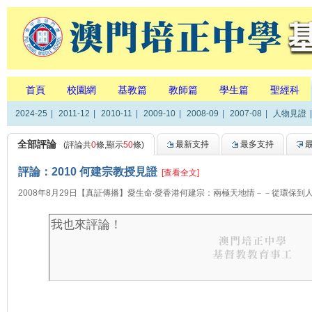
首頁
校園網
基教篇
教師篇
學生篇
聖經科
2024-25
|
2011-12
|
2010-11
|
2009-10
|
2008-09
|
2007-08
|
人物見證
|
全部評論
最新支持
最多支持
(評論共
0
條,顯示
50
條)
評論：2010 何建宗教授見證
[查看全文]
2008年8月29日【真証傳播】愛生命‧愛香港何建宗：兩極天地情－－從環保到